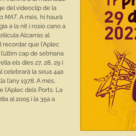
e del videoclip de la
la MAT
. A més, hi haurà
 a la nit i rosio cano a
·lícula Alcarràs al
l recordar que l’Aplec
 l’últim cap de setmana
lla els dies 27, 28, 29 i
l celebrarà la seua 44a
a l’any 1978. A més,
 l’Aplec dels Ports. La
28a al 2005 i la 35a a