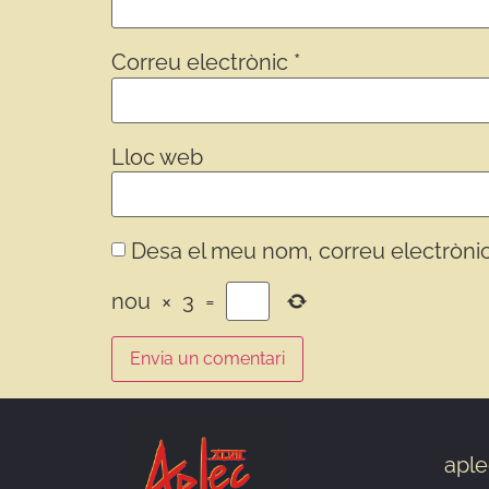
Correu electrònic
*
Lloc web
Desa el meu nom, correu electrònic
nou
×
3
=
aple