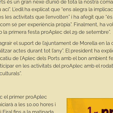
orts és un gran nexe d’unió de tota la nostra com
 ací”. L’edil ha explicat que “ens alegra la implica
es les activitats que l’envolten” i ha afegit que “
com sé per experiència pròpia”. Finalment, ha volg
amb la primera festa proAplec del 29 de setembre”.
“agrair el suport de l’ajuntament de Morella en la 
itzar actes durant tot l’any”. El president ha expli
icatiu de l’Aplec dels Ports amb el bon ambient f
rticipar en les activitats del proAplec amb el roda
ulturals”.
loc el primer proAplec
ciarà a les 10.00 hores i
 Firal fins a la matinada.