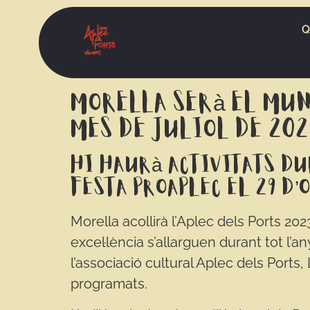
Q
Morella serà el muni
mes de juliol de 202
Hi haurà activitats du
festa proAplec el 29 d’
Morella acollirà l’Aplec dels Ports 2023
excel·lència s’allarguen durant tot l’a
l’associació cultural Aplec dels Ports,
programats.