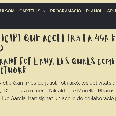
UI SOM
CARTELLS
PROGRAMACIÓ
PLÀNOL
APL
cipi que acollirà la 44a ed
3
rant tot l’any, les quals com
octubre
 el pròxim mes de juliol. Tot i això, les activitats
ny. D’aquesta manera, l’alcalde de Morella, Rhamsé
 Lluc Garcia, han signat un acord de col·laboració 