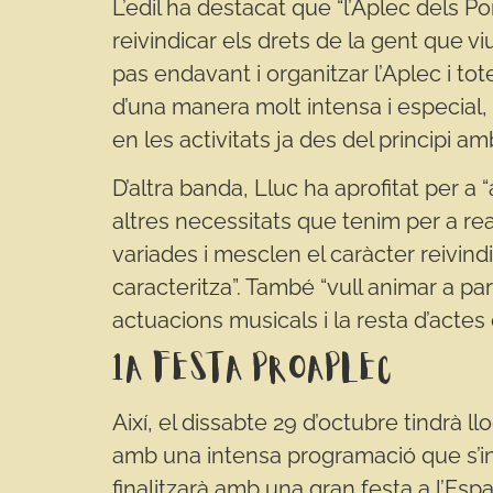
L’edil ha destacat que “l’Aplec dels P
reivindicar els drets de la gent que viu
pas endavant i organitzar l’Aplec i tot
d’una manera molt intensa i especial, 
en les activitats ja des del principi 
D’altra banda, Lluc ha aprofitat per a 
altres necessitats que tenim per a real
variades i mesclen el caràcter reivind
caracteritza”. També “vull animar a pa
actuacions musicals i la resta d’actes c
1a festa proAplec
Així, el dissabte 29 d’octubre tindrà l
amb una intensa programació que s’ini
finalitzarà amb una gran festa a l’Espai