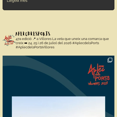
Llegeix més
aplecdelsports
47a edició 📍 a Villores
La veta que uneix una comarca que
creix
➡️ 24, 25 i 26 de juliol del 2026
#AplecdelsPorts
#AplecdelsPortsVillores