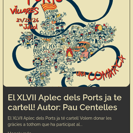
El XLVII Aplec dels Ports ja te
cartell! Autor: Pau Centelles
El XLVII Aplec dels Ports ja té cartell Volem donar les
gràcies a tothom que ha participat al...